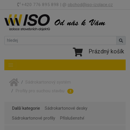
+420 776 895 898 | @
obchod@iso-izolace.cz
Prázdný košík
Toggle navigation
Sádrokartonový systém
Profily pro suchou stavbu
2
Další kategorie
Sádrokartonové desky
Sádrokartonové profily
Příslušenství