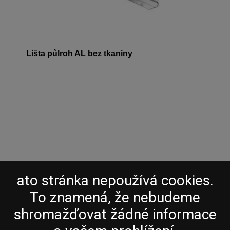
Lišta půlroh AL bez tkaniny
DETAIL
ato stránka nepoužívá cookies.
To znamená, že nebudeme
shromažďovat žádné informace
Hydroizolace, Tepelná izolace a izolační hmoty, Doplňky pro fasády a
vnitřní omítky, Sádrokartonový systém, Fasádní Omítky, Barvy a
penetrace, Střešní krytiny a okapové systémy, Střešní okna, Řezivo a