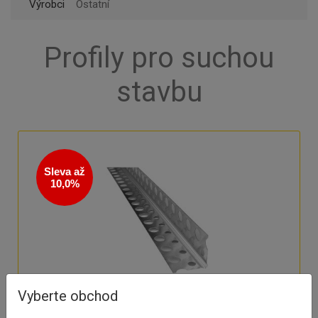
Výrobci
Ostatní
Profily pro suchou
stavbu
Sleva až
10,0%
Vyberte obchod
Lišta rohová AL bez tkaniny