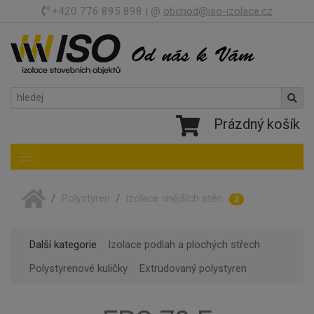
+420 776 895 898 | @
obchod@iso-izolace.cz
Prázdný košík
Toggle navigation
Polystyren
Izolace vnějších stěn
2
Další kategorie
Izolace podlah a plochých střech
Polystyrenové kuličky
Extrudovaný polystyren