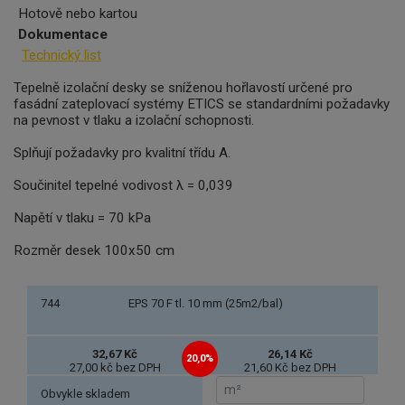
Hotově nebo kartou
Dokumentace
Technický list
Tepelně izolační desky se sníženou hořlavostí určené pro
fasádní zateplovací systémy ETICS se standardními požadavky
na pevnost v tlaku a izolační schopnosti.
Splňují požadavky pro kvalitní třídu A.
Součinitel tepelné vodivost λ = 0,039
Napětí v tlaku = 70 kPa
Rozměr desek 100x50 cm
744
EPS 70 F tl. 10 mm (25m2/bal)
32,67 Kč
26,14 Kč
20,0%
27,00 kč bez DPH
21,60 Kč bez DPH
Obvykle skladem