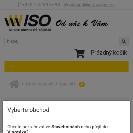
+420 776 895 898 | @
obchod@iso-izolace.cz
Prázdný košík
Toggle navigation
Hutní materiál
Kari sítě
0
Další kategorie
Ostatní materiály
Vyberte obchod
Výrobci
Chcete pokračovat ve
Stavebninách
nebo přejít do
Vinotéky
?