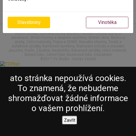
Kari sítě
Stavebniny
Vinotéka
Hydroizolace, Tepelná izolace a izolační hmoty, Doplňky pro fasády a
vnitřní omítky, Sádrokartonový systém, Fasádní Omítky, Barvy a
penetrace, Střešní krytiny a okapové systémy, Střešní okna, Řezivo a
desky, Zdící materiály, Pojiva a SOMS, Stavební chemie, Tmely a
asfaltové výrobky, Komínové systémy, Stahovací schody a stavební
pouzdra, Dveře, Zárubně, Geotextílie, Betonové výrobky, Hutní materiál,
Střešní folie, Zemní folie, Bazénové folie, Odvodnění
©2017 VV Studio - Václav Veselý
ato stránka nepoužívá cookies.
To znamená, že nebudeme
shromažďovat žádné informace
o vašem prohlížení.
Zavřít