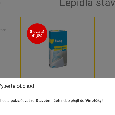
Lepidla sta
race
Sleva až
41,0%
Lepidlo Knauf Fliesenkleber N
Vyberte obchod
bu
Suché cementové lepidlo
hcete pokračovat ve
Stavebninách
nebo přejít do
Vinotéky
?
Fliesenkleber „N“ je mrazuvzdorné
stavební lepidlo pro použití v
interiéru, ale také jako tenkovrstvou