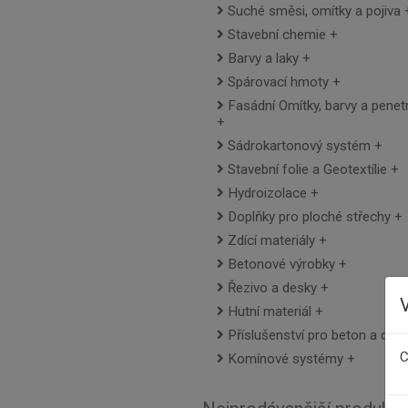
Suché směsi, omítky a pojiva
Stavební chemie
Barvy a laky
Spárovací hmoty
Fasádní Omítky, barvy a penet
Sádrokartonový systém
Stavební folie a Geotextílie
Hydroizolace
Doplňky pro ploché střechy
Zdící materiály
Betonové výrobky
Řezivo a desky
Hutní materiál
Příslušenství pro beton a dlaž
C
Komínové systémy