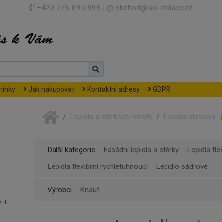
+420 776 895 898 | @
obchod@iso-izolace.cz
mínky
Jak nakupovat
Kontaktní adresy
GDPR
Lepidla a stěrkové hmoty
Lepidla stavební
Další kategorie
Fasádní lepidla a stěrky
Lepidla flex
Lepidla flexibilní rychletuhnoucí
Lepidlo sádrové
Výrobci
Knauf
y