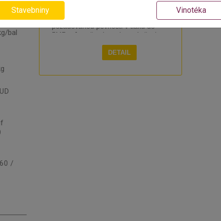
zdicí/lepicí maltu pro zdění
Stavebniny
nenosných stěn z přesných lehkých
Vinotéka
tvárnic typu Ytong/Porfix s
uf
požadovanou pevností v tlaku do
kg/bal
5MPa. Je určené pro lepení všech
druhů keramických a bělninových
obkladů a dlažeb do tl. vrstvy 10 mm,
DETAIL
kromě slinuté dlažby, sklokeramiky a
kg
obkladů z přírodního kamene na
podklady běžné ve stavebnictví
(beton, omítka, plynosilikát,
 UD
neomítnuté zdivo). - stavební
cementové lepidlo - pro tloušťku
aplikace 3 - 20 mm - pro lepení
keramických obkladů - pro lepení
uf
bělninových obkladů .
)
60 /