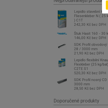
Nejprodávanější produkty
Lepidlo stavební Kna
Fliesenkleber N ( 25 
) C1T
242,30 Kč bez DPH
Štuk Hasit 160 - 30 
146,00 Kč bez DPH
SDK Profil obvodový
28 / 3000 mm
21,90 Kč bez DPH
Lepidlo flexibilní Kna
Flexkleber (25 kg/bal
C2TE S1
520,30 Kč bez DPH
SDK Profil nosný CD 
3000 mm
28,50 Kč bez DPH
Doporučené produkty