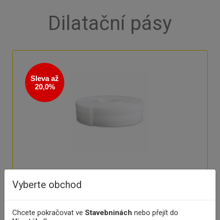
Dilatační pásy
Sleva až
20,0%
Dilatační pás MIRELON
Vyberte obchod
Dilatační pás MIRELON pro eliminaci negativních vlivů
Chcete pokračovat ve
Stavebninách
nebo přejít do
tepelné roztažnosti podlah Materiál - pěnový