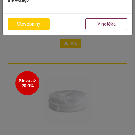
Vinotéky
?
polyethylen Použití - pro vytvoření dilatace mezi
podlahou a stěnou - snižuje přenos hluku a vibrací z
podlahy do obvodového zdiva - pro eliminaci
tepelného mostu mezi podlahou a stěnou - vhodný i
pro podlahové topení .
Stavebniny
Vinotéka
DETAIL
Sleva až
20,0%