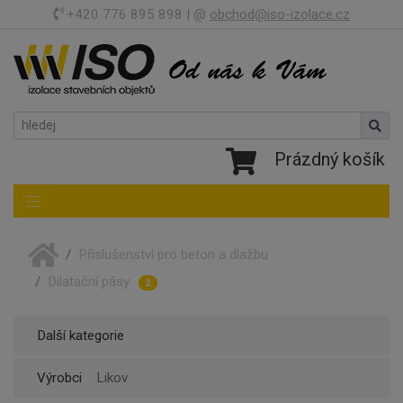
+420 776 895 898 | @
obchod@iso-izolace.cz
Prázdný košík
Toggle navigation
Příslušenství pro beton a dlažbu
Dilatační pásy
2
Další kategorie
Výrobci
Likov