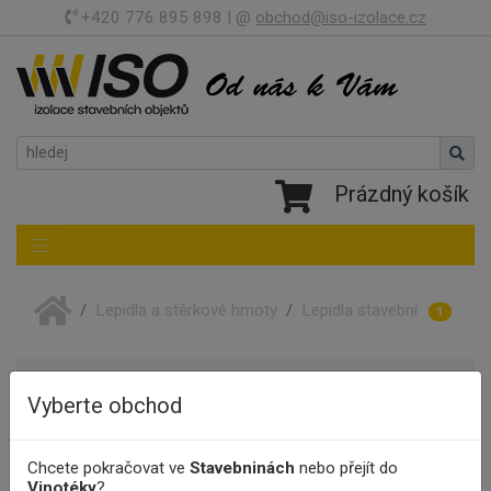
+420 776 895 898 | @
obchod@iso-izolace.cz
Prázdný košík
Toggle navigation
Lepidla a stěrkové hmoty
Lepidla stavební
1
Další kategorie
Fasádní lepidla a stěrky
Vyberte obchod
Lepidla flexibilní
Lepidla flexibilní rychletuhnoucí
Lepidlo sádrové
Chcete pokračovat ve
Stavebninách
nebo přejít do
Vinotéky
?