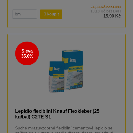
21,90 Kč bez DPH
13,10 Kč bez DPH
koupit
15,90 Kč
Sleva
35,0%
Lepidlo flexibilní Knauf Flexkleber (25
kg/bal) C2TE S1
Suché mrazuvzdorné flexibilní cementové lepidlo se
sníženým skluzem a prodlouženou dobou zavadnutí