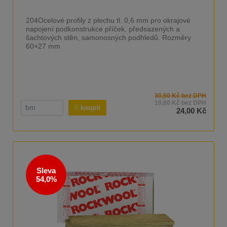
204Ocelové profily z plechu tl. 0,6 mm pro okrajové
napojení podkonstrukce příček, předsazených a
šachtových stěn, samonosných podhledů. Rozměry
60×27 mm
30,50 Kč bez DPH
19,80 Kč bez DPH
koupit
24,00 Kč
Sleva
54,0%