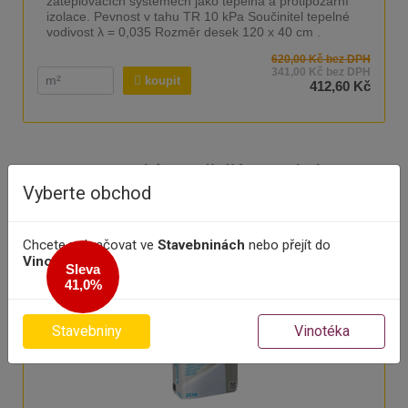
zateplovacích systémech jako tepelná a protipožární
izolace. Pevnost v tahu TR 10 kPa Součinitel tepelné
vodivost λ = 0,035 Rozměr desek 120 x 40 cm .
620,00 Kč bez DPH
341,00 Kč bez DPH
koupit
412,60 Kč
Nejprodávanější produkty
Vyberte obchod
Chcete pokračovat ve
Stavebninách
nebo přejít do
Vinotéky
?
Sleva
41,0%
Stavebniny
Vinotéka