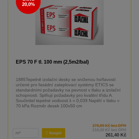
20,0%
EPS 70 F tl. 100 mm (2,5m2/bal)
1885Tepelně izolační desky se sníženou hořlavostí
určené pro fasádní zateplovací systémy ETICS se
standardními požadavky na pevnost v tlaku a izolační
schopnosti. Splňují požadavky pro kvalitní třídu A.
Součinitel tepelné vodivost λ = 0,039 Napětí v tlaku =
70 kPa Rozměr desek 100x50 cm
270,00 Kč bez DPH
216,00 Kč bez DPH
koupit
261,40 Kč