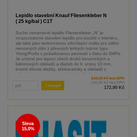
Lepidlo stavební Knauf Fliesenkleber N
( 25 kg/bal ) C1T
Suché cementové lepidlo Fliesenkleber „N“ je
mrazuvzdorné stavební lepidlo pro použití v interiéru,
ale také jako tenkovrstvou zdicí/lepicí maltu pro zdění
nenosných stěn z přesných lehkých tvárnic typu
Ytong/Porfix s požadovanou pevností v tlaku do 5MPa.
Je určené pro lepení všech druhů keramických a
bělninových obkladů a dlažeb do tl. vrstvy 10 mm,
kromě slinuté dlažby, sklokeramiky a obkladů z
přírodního kamene na podklady běžné ve stavebnictví
242,30 Kč bez DPH
(beton, omítka, plynosilikát, neomítnuté zdivo). -
142,90 Kč bez DPH
stavební cementové lepidlo - pro tloušťku aplikace 3 -
koupit
172,90 Kč
20 mm - pro lepení keramických obkladů - pro lepení
bělninových obkladů .
Sleva
15,0%