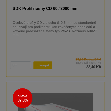
SDK Profil nosný CD 60 / 3000 mm
Ocelové profily CD z plechu tl. 0,6 mm se standardně
používají pro podkonstrukce zavěšených podhledů a
kotvené předsazené stěny typ W623. Rozměry 60×27
mm
28,50 Kč bez DPH
18,50 Kč bez DPH
koupit
22,40 Kč
Sleva
37,0%