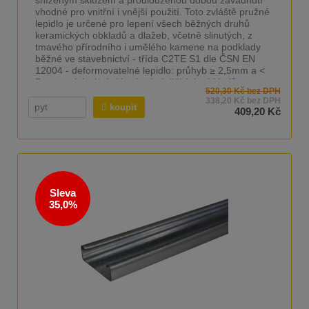
vhodné pro vnitřní i vnější použití. Toto zvláště pružné
lepidlo je určené pro lepení všech běžných druhů
keramických obkladů a dlažeb, včetně slinutých, z
tmavého přírodního i umělého kamene na podklady
běžné ve stavebnictví - třída C2TE S1 dle ČSN EN
12004 - deformovatelné lepidlo: průhyb ≥ 2,5mm a <
5mm - minimální skluz i velmi těžkých obkladů -
520,30 Kč bez DPH
krémová konzistence, lehká aplikace .
338,20 Kč bez DPH
koupit
409,20 Kč
Sleva
35,0%