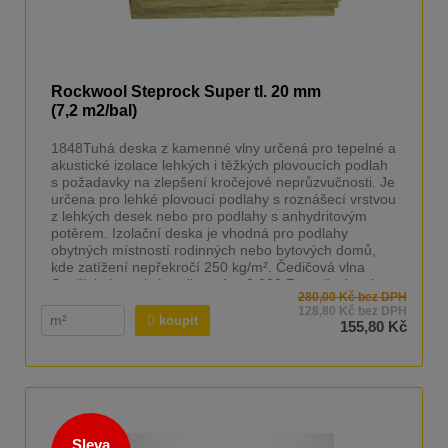
Rockwool Steprock Super tl. 20 mm
(7,2 m2/bal)
1848Tuhá deska z kamenné vlny určená pro tepelné a
akustické izolace lehkých i těžkých plovoucích podlah
s požadavky na zlepšení kročejové neprůzvučnosti. Je
určena pro lehké plovoucí podlahy s roznášecí vrstvou
z lehkých desek nebo pro podlahy s anhydritovým
potěrem. Izolační deska je vhodná pro podlahy
obytných místností rodinných nebo bytových domů,
kde zatížení nepřekročí 250 kg/m². Čedičová vlna
Součinitel tepelné vodivost λ = 0,039 Rozměr desek
280,00 Kč bez DPH
100x60cm
128,80 Kč bez DPH
koupit
155,80 Kč
Sleva