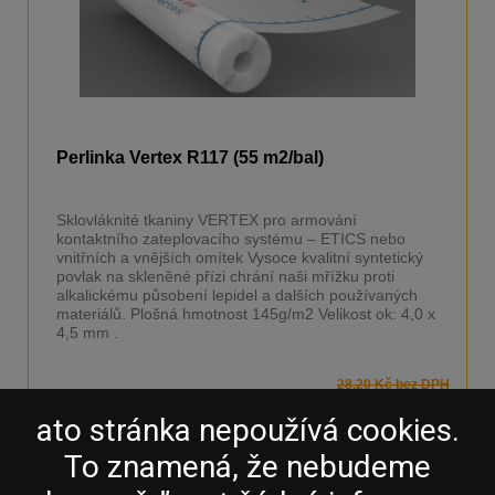
Perlinka Vertex R117 (55 m2/bal)
Sklovláknité tkaniny VERTEX pro armování
kontaktního zateplovacího systému – ETICS nebo
vnitřních a vnějších omítek Vysoce kvalitní syntetický
povlak na skleněné přízi chrání naši mřížku proti
alkalickému působení lepidel a dalších používaných
materiálů. Plošná hmotnost 145g/m2 Velikost ok: 4,0 x
4,5 mm .
28,20 Kč bez DPH
17,80 Kč bez DPH
koupit
21,50 Kč
ato stránka nepoužívá cookies.
To znamená, že nebudeme